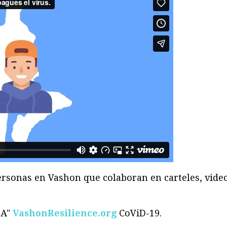
ersonas en Vashon que colaboran en carteles, vid
SA"
VashonResilience.org
CoViD-19.