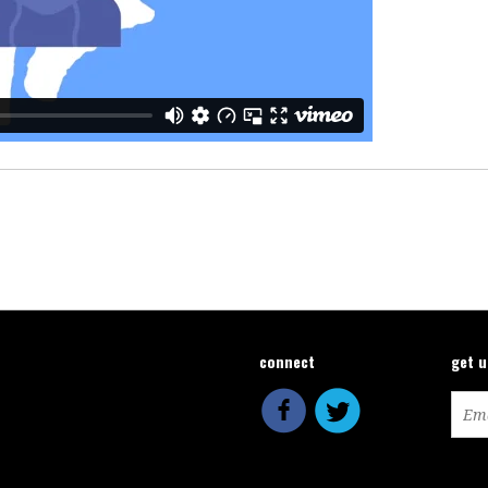
connect
get 