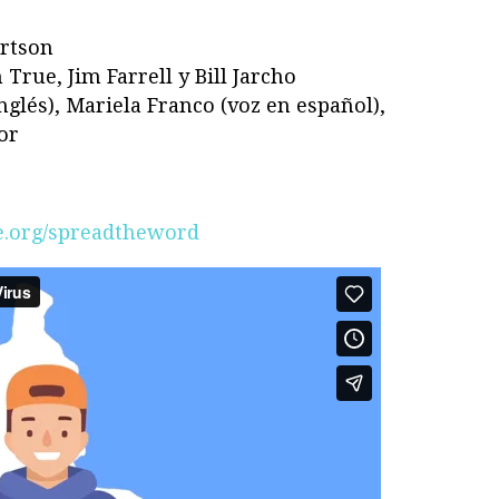
ertson
True, Jim Farrell y Bill Jarcho
inglés), Mariela Franco (voz en español),
or
e.org/spreadtheword